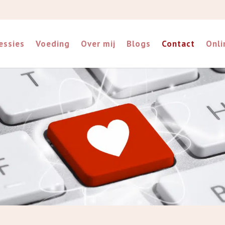
essies
Voeding
Over mij
Blogs
Contact
Onli