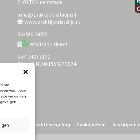
2101TC Heemstede
irma@praktijkkristalijn.nl
www.praktijkkristalijn.nl
06-38618056
Whatsapp direct
KvK 34353171
BTW-id NL001563279B24
ies om
geven voor deze
 site verwerken.
e gevolgen
Disclaimer
Klachtenregeling
Cookiebeleid
Inschrijven
zigen