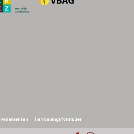
 evenementen
Herroepingsformulier