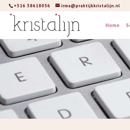
+316 38618056
irma@praktijkkristalijn.nl
Home
S