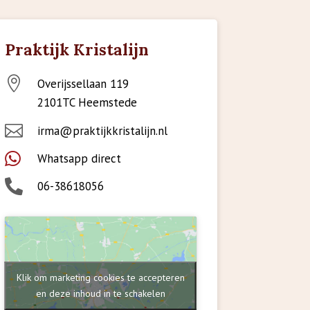
Praktijk Kristalijn

Overijssellaan 119
2101TC Heemstede

irma@praktijkkristalijn.nl

Whatsapp direct

06-38618056
Klik om marketing cookies te accepteren
en deze inhoud in te schakelen