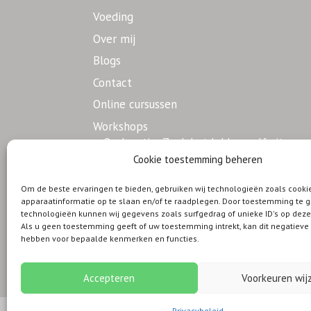
Voeding
Over mij
Blogs
Contact
Online cursussen
Workshops
Op locatie: Zoek het lekker zelf uit
Cookie toestemming beheren
Op locatie: Jammie
Nieuwsbrief
Om de beste ervaringen te bieden, gebruiken wij technologieën zoals cook
apparaatinformatie op te slaan en/of te raadplegen. Door toestemming te 
technologieën kunnen wij gegevens zoals surfgedrag of unieke ID's op deze
Als u geen toestemming geeft of uw toestemming intrekt, kan dit negatiev
hebben voor bepaalde kenmerken en functies.
Privacybeleid
Algemene voorwaarden
Accepteren
Voorkeuren wij
Privacybeleid