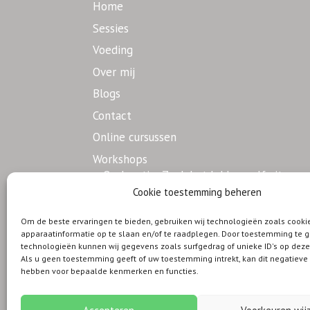
Home
Sessies
Voeding
Over mij
Blogs
Contact
Online cursussen
Workshops
Op locatie: Zoek het lekker zelf uit
Cookie toestemming beheren
Op locatie: Jammie
Nieuwsbrief
Om de beste ervaringen te bieden, gebruiken wij technologieën zoals cook
apparaatinformatie op te slaan en/of te raadplegen. Door toestemming te 
technologieën kunnen wij gegevens zoals surfgedrag of unieke ID's op deze
Als u geen toestemming geeft of uw toestemming intrekt, kan dit negatiev
hebben voor bepaalde kenmerken en functies.
Privacybeleid
Algemene voorwaarden