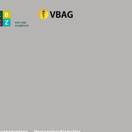
 evenementen
Herroepingsformulier