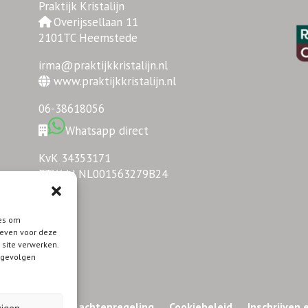
Praktijk Kristalijn
Overijssellaan 11
2101TC Heemstede
irma@praktijkkristalijn.nl
www.praktijkkristalijn.nl
06-38618056
Whatsapp direct
KvK 34353171
BTW-id NL001563279B24
ies om
geven voor deze
 site verwerken.
e gevolgen
Disclaimer
Klachtenregeling
Cookiebeleid
Inschrijven