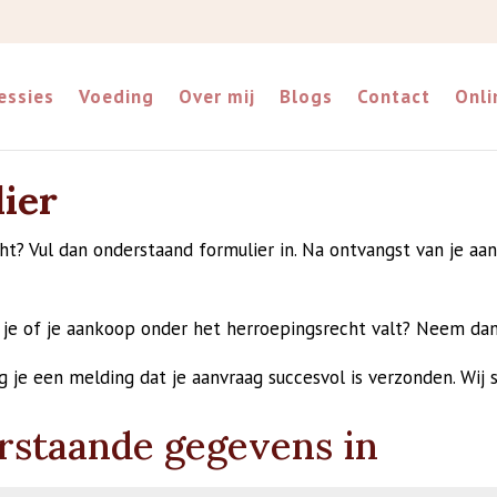
essies
Voeding
Over mij
Blogs
Contact
Onli
ier
ht? Vul dan onderstaand formulier in. Na ontvangst van je aa
el je of je aankoop onder het herroepingsrecht valt? Neem da
g je een melding dat je aanvraag succesvol is verzonden. Wi
rstaande gegevens in